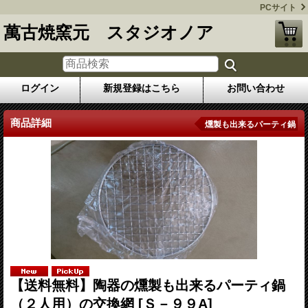
PCサイト
萬古焼窯元 スタジオノア
ログイン
新規登録はこちら
お問い合わせ
商品詳細
燻製も出来るパーティ鍋
【送料無料】陶器の燻製も出来るパーティ鍋
（２人用）の交換網
[Ｓ－９９A]